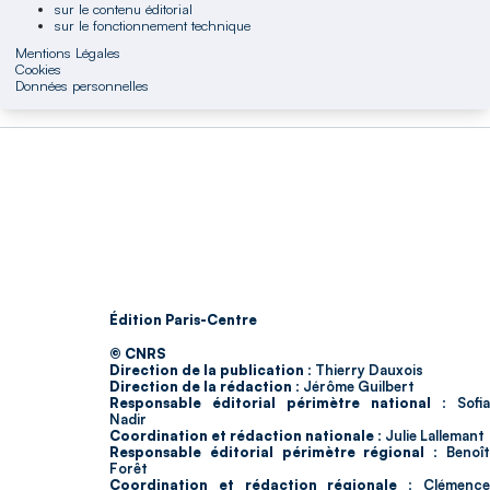
sur le contenu éditorial
sur le fonctionnement technique
Mentions Légales
Cookies
Données personnelles
Édition Paris-Centre
© CNRS
Direction de la publication :
Thierry Dauxois
Direction de la rédaction :
Jérôme Guilbert
Responsable éditorial périmètre national :
Sofia
Nadir
Coordination et rédaction nationale :
Julie Lallemant
Responsable éditorial périmètre régional :
Benoî
Forêt
Coordination et rédaction régionale :
Clémenc