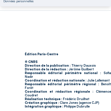
Données personnelles
Édition Paris-Centre
© CNRS
Direction de la publication :
Thierry Dauxois
Direction de la rédaction :
Jérôme Guilbert
Responsable éditorial périmètre national :
Sofia
Nadir
Coordination et rédaction nationale :
Julie Lallemant
Responsable éditorial périmètre régional :
Benoî
Forêt
Coordination et rédaction régionale :
Clémenc
Coudret
Réalisation technique :
Frédéric Druilhet
Création graphique :
Clare Jones (agence CJP)
Intégration graphique :
Philippe Dubrulle