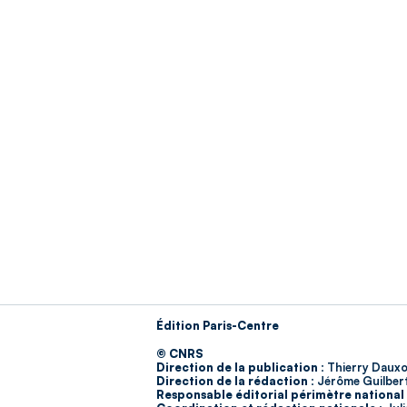
Édition Paris-Centre
© CNRS
Direction de la publication :
Thierry Dauxo
Direction de la rédaction :
Jérôme Guilber
Responsable éditorial périmètre national 