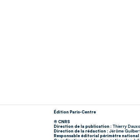
Édition Paris-Centre
© CNRS
Direction de la publication :
Thierry Dauxo
Direction de la rédaction :
Jérôme Guilber
Responsable éditorial périmètre national 