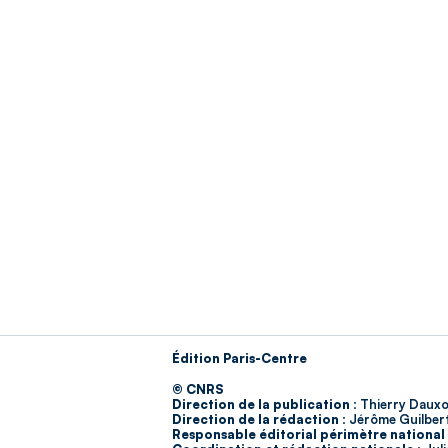
Édition Paris-Centre
© CNRS
Direction de la publication :
Thierry Dauxo
Direction de la rédaction :
Jérôme Guilber
Responsable éditorial périmètre national 