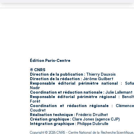
Édition Paris-Centre
© CNRS
Direction de la publication :
Thierry Dauxois
Direction de la rédaction :
Jérôme Guilbert
Responsable éditorial périmètre national :
Sofia
Nadir
Coordination et rédaction nationale :
Julie Lallemant
Responsable éditorial périmètre régional :
Benoî
Forêt
Coordination et rédaction régionale :
Clémenc
Coudret
Réalisation technique :
Frédéric Druilhet
Création graphique :
Clare Jones (agence CJP)
Intégration graphique :
Philippe Dubrulle
Copyright © 2026
CNRS
- Centre National de la Recherche Scientifique