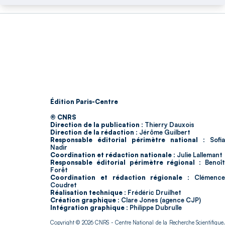
Édition Paris-Centre
© CNRS
Direction de la publication :
Thierry Dauxois
Direction de la rédaction :
Jérôme Guilbert
Responsable éditorial périmètre national :
Sofia
Nadir
Coordination et rédaction nationale :
Julie Lallemant
Responsable éditorial périmètre régional :
Benoî
Forêt
Coordination et rédaction régionale :
Clémenc
Coudret
Réalisation technique :
Frédéric Druilhet
Création graphique :
Clare Jones (agence CJP)
Intégration graphique :
Philippe Dubrulle
Copyright © 2026
CNRS
- Centre National de la Recherche Scientifique