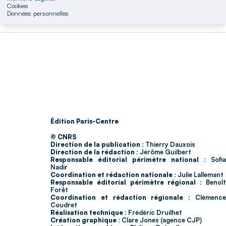
Cookies
Données personnelles
Édition Paris-Centre
© CNRS
Direction de la publication :
Thierry Dauxois
Direction de la rédaction :
Jérôme Guilbert
Responsable éditorial périmètre national :
Sofia
Nadir
Coordination et rédaction nationale :
Julie Lallemant
Responsable éditorial périmètre régional :
Benoî
Forêt
Coordination et rédaction régionale :
Clémenc
Coudret
Réalisation technique :
Frédéric Druilhet
Création graphique :
Clare Jones (agence CJP)