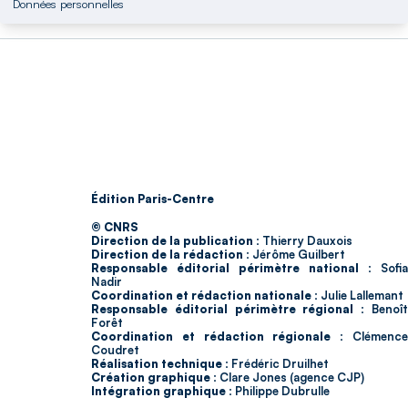
Données personnelles
Édition Paris-Centre
© CNRS
Direction de la publication :
Thierry Dauxois
Direction de la rédaction :
Jérôme Guilbert
Responsable éditorial périmètre national :
Sofia
Nadir
Coordination et rédaction nationale :
Julie Lallemant
Responsable éditorial périmètre régional :
Benoî
Forêt
Coordination et rédaction régionale :
Clémenc
Coudret
Réalisation technique :
Frédéric Druilhet
Création graphique :
Clare Jones (agence CJP)
Intégration graphique :
Philippe Dubrulle