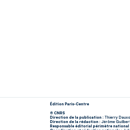
Édition Paris-Centre
© CNRS
Direction de la publication :
Thierry Dauxo
Direction de la rédaction :
Jérôme Guilber
Responsable éditorial périmètre national 