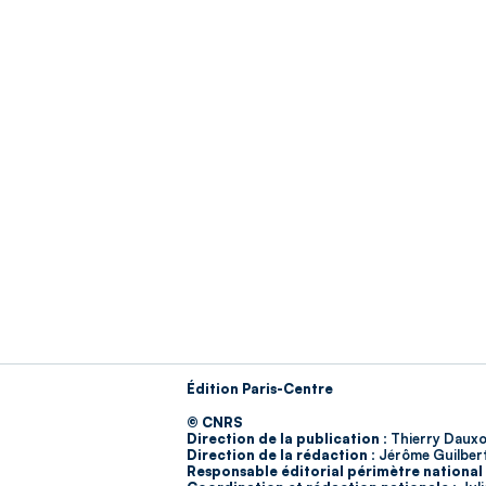
Édition Paris-Centre
© CNRS
Direction de la publication :
Thierry Dauxo
Direction de la rédaction :
Jérôme Guilber
Responsable éditorial périmètre national 