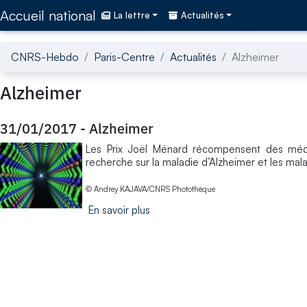
Accédez directement au contenu de la page
Accueil national
La lettre
Actualités
CNRS-Hebdo
Paris-Centre
Actualités
Alzheimer
Alzheimer
31/01/2017
-
Alzheimer
Les Prix Joël Ménard récompensent des méd
recherche sur la maladie d’Alzheimer et les mal
© Andrey KAJAVA/CNRS Photothèque
En savoir plus