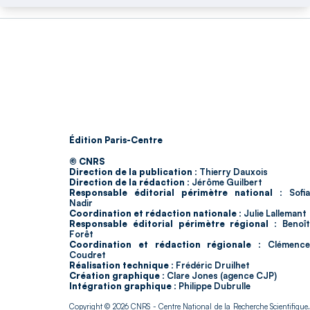
Édition Paris-Centre
© CNRS
Direction de la publication :
Thierry Dauxois
Direction de la rédaction :
Jérôme Guilbert
Responsable éditorial périmètre national :
Sofia
Nadir
Coordination et rédaction nationale :
Julie Lallemant
Responsable éditorial périmètre régional :
Benoî
Forêt
Coordination et rédaction régionale :
Clémenc
Coudret
Réalisation technique :
Frédéric Druilhet
Création graphique :
Clare Jones (agence CJP)
Intégration graphique :
Philippe Dubrulle
Copyright © 2026
CNRS
- Centre National de la Recherche Scientifique