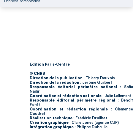
Données personnelles
Édition Paris-Centre
© CNRS
Direction de la publication :
Thierry Dauxois
Direction de la rédaction :
Jérôme Guilbert
Responsable éditorial périmètre national :
Sofia
Nadir
Coordination et rédaction nationale :
Julie Lallemant
Responsable éditorial périmètre régional :
Benoî
Forêt
Coordination et rédaction régionale :
Clémenc
Coudret
Réalisation technique :
Frédéric Druilhet
Création graphique :
Clare Jones (agence CJP)
Intégration graphique :
Philippe Dubrulle