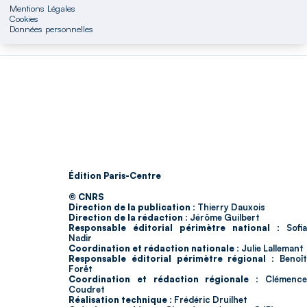
Mentions Légales
Cookies
Données personnelles
Édition Paris-Centre
© CNRS
Direction de la publication :
Thierry Dauxois
Direction de la rédaction :
Jérôme Guilbert
Responsable éditorial périmètre national :
Sofia
Nadir
Coordination et rédaction nationale :
Julie Lallemant
Responsable éditorial périmètre régional :
Benoî
Forêt
Coordination et rédaction régionale :
Clémenc
Coudret
Réalisation technique :
Frédéric Druilhet