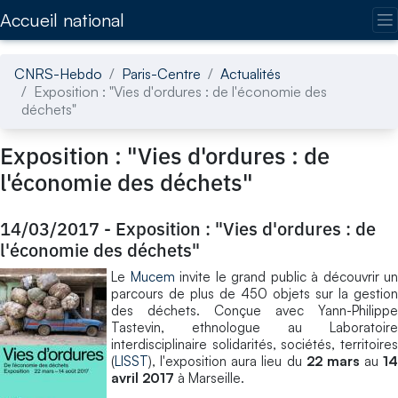
Accédez directement au contenu de la page
Accueil national
CNRS-Hebdo
Paris-Centre
Actualités
Exposition : "Vies d'ordures : de l'économie des
déchets"
Exposition : "Vies d'ordures : de
l'économie des déchets"
14/03/2017
-
Exposition : "Vies d'ordures : de
l'économie des déchets"
Le
Mucem
invite le grand public à découvrir un
parcours de plus de 450 objets sur la gestion
des déchets. Conçue avec Yann-Philippe
Tastevin, ethnologue au Laboratoire
interdisciplinaire solidarités, sociétés, territoires
(
LISST
), l'exposition aura lieu du
22 mars
au
14
avril 2017
à Marseille.