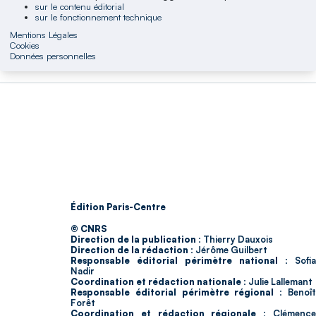
sur le contenu éditorial
sur le fonctionnement technique
Mentions Légales
Cookies
Données personnelles
Édition Paris-Centre
© CNRS
Direction de la publication :
Thierry Dauxois
Direction de la rédaction :
Jérôme Guilbert
Responsable éditorial périmètre national :
Sofia
Nadir
Coordination et rédaction nationale :
Julie Lallemant
Responsable éditorial périmètre régional :
Benoî
Forêt
Coordination et rédaction régionale :
Clémenc