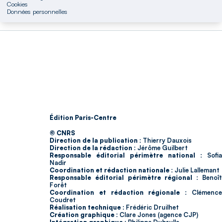
Cookies
Données personnelles
Édition Paris-Centre
© CNRS
Direction de la publication :
Thierry Dauxois
Direction de la rédaction :
Jérôme Guilbert
Responsable éditorial périmètre national :
Sofia
Nadir
Coordination et rédaction nationale :
Julie Lallemant
Responsable éditorial périmètre régional :
Benoî
Forêt
Coordination et rédaction régionale :
Clémenc
Coudret
Réalisation technique :
Frédéric Druilhet
Création graphique :
Clare Jones (agence CJP)