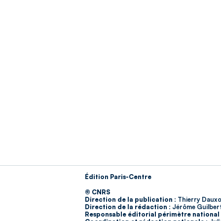
Édition Paris-Centre
© CNRS
Direction de la publication :
Thierry Dauxo
Direction de la rédaction :
Jérôme Guilber
Responsable éditorial périmètre national 