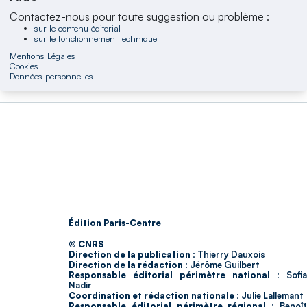
Contactez-nous pour toute suggestion ou problème :
sur le contenu éditorial
sur le fonctionnement technique
Mentions Légales
Cookies
Données personnelles
Édition Paris-Centre
© CNRS
Direction de la publication :
Thierry Dauxois
Direction de la rédaction :
Jérôme Guilbert
Responsable éditorial périmètre national :
Sofia
Nadir
Coordination et rédaction nationale :
Julie Lallemant
Responsable éditorial périmètre régional :
Benoî