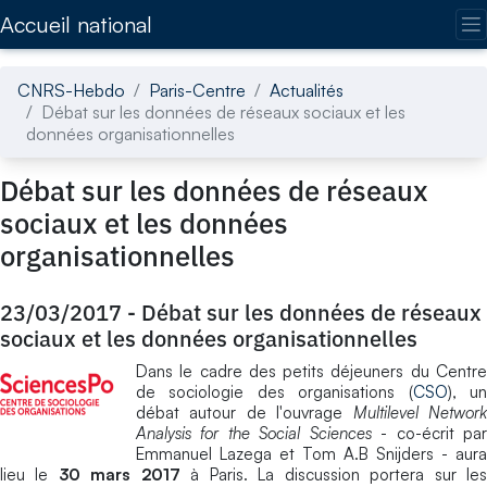
Accédez directement au contenu de la page
Accueil national
CNRS-Hebdo
Paris-Centre
Actualités
Débat sur les données de réseaux sociaux et les
données organisationnelles
Débat sur les données de réseaux
sociaux et les données
organisationnelles
23/03/2017
-
Débat sur les données de réseaux
sociaux et les données organisationnelles
Dans le cadre des petits déjeuners du Centre
de sociologie des organisations (
CSO
), u
débat autour de l'ouvrage
Multilevel Networ
Analysis for the Social Sciences
- co-écrit pa
Emmanuel Lazega et Tom A.B Snijders - aura
lieu le
30 mars 2017
à Paris. La discussion portera sur le