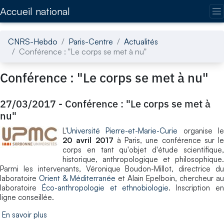
Accédez directement au contenu de la page
Accueil national
CNRS-Hebdo
Paris-Centre
Actualités
Conférence : "Le corps se met à nu"
Conférence : "Le corps se met à nu"
27/03/2017
-
Conférence : "Le corps se met à
nu"
L'
Université Pierre-et-Marie-Curie
organise l
20 avril 2017
à Paris, une conférence sur le
corps en tant qu'objet d'étude scientifique,
historique, anthropologique et philosophique.
Parmi les intervenants, Véronique Boudon-Millot, directrice du
laboratoire
Orient & Méditerranée
et Alain Epelboin, chercheur au
laboratoire
Éco-anthropologie et ethnobiologie
. Inscription e
ligne conseillée.
En savoir plus