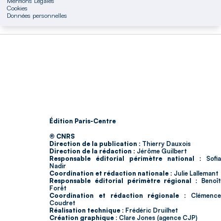
Mentions Légales
Cookies
Données personnelles
Édition Paris-Centre
© CNRS
Direction de la publication :
Thierry Dauxois
Direction de la rédaction :
Jérôme Guilbert
Responsable éditorial périmètre national :
Sofia
Nadir
Coordination et rédaction nationale :
Julie Lallemant
Responsable éditorial périmètre régional :
Benoî
Forêt
Coordination et rédaction régionale :
Clémenc
Coudret
Réalisation technique :
Frédéric Druilhet
Création graphique :
Clare Jones (agence CJP)