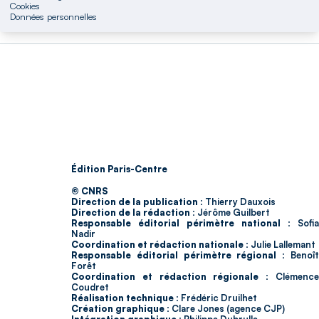
Cookies
Données personnelles
Édition Paris-Centre
© CNRS
Direction de la publication :
Thierry Dauxois
Direction de la rédaction :
Jérôme Guilbert
Responsable éditorial périmètre national :
Sofia
Nadir
Coordination et rédaction nationale :
Julie Lallemant
Responsable éditorial périmètre régional :
Benoî
Forêt
Coordination et rédaction régionale :
Clémenc
Coudret
Réalisation technique :
Frédéric Druilhet
Création graphique :
Clare Jones (agence CJP)