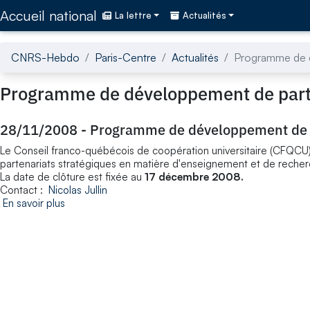
Accédez directement au contenu de la page
Accueil national
La lettre
Actualités
CNRS-Hebdo
Paris-Centre
Actualités
Programme de d
Programme de développement de parte
28/11/2008
-
Programme de développement de p
Le Conseil franco-québécois de coopération universitaire (CFQC
partenariats stratégiques en matière d'enseignement et de recher
La date de clôture est fixée au
17 décembre 2008.
Contact :
Nicolas Jullin
En savoir plus