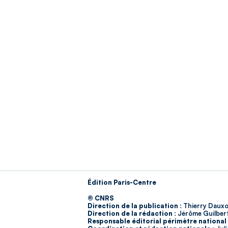
Édition Paris-Centre
© CNRS
Direction de la publication :
Thierry Dauxo
Direction de la rédaction :
Jérôme Guilber
Responsable éditorial périmètre national 