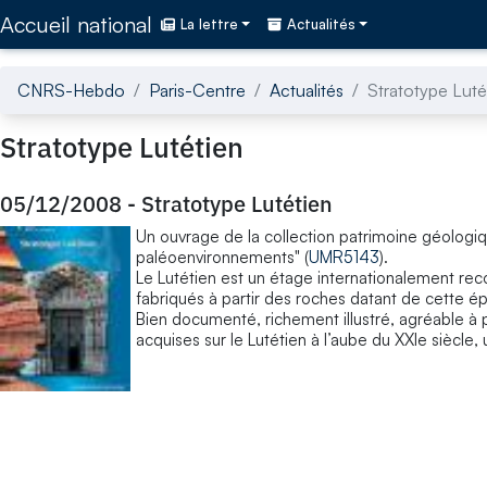
Accédez directement au contenu de la page
Accueil national
La lettre
Actualités
CNRS-Hebdo
Paris-Centre
Actualités
Stratotype Luté
Stratotype Lutétien
05/12/2008
-
Stratotype Lutétien
Un ouvrage de la collection patrimoine géologi
paléoenvironnements" (
UMR5143
).
Le Lutétien est un étage internationalement r
fabriqués à partir des roches datant de cette ép
Bien documenté, richement illustré, agréable à 
acquises sur le Lutétien à l’aube du XXIe siècle, u