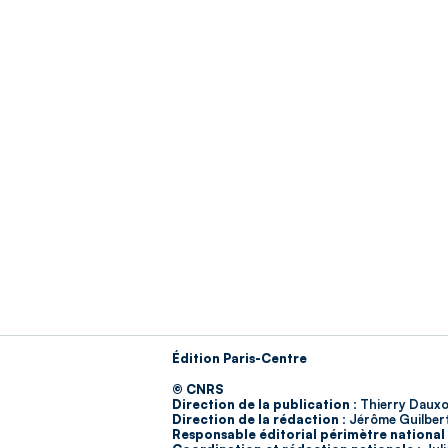
Édition Paris-Centre
© CNRS
Direction de la publication :
Thierry Dauxo
Direction de la rédaction :
Jérôme Guilber
Responsable éditorial périmètre national 