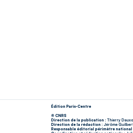
Édition Paris-Centre
© CNRS
Direction de la publication :
Thierry Dauxo
Direction de la rédaction :
Jérôme Guilber
Responsable éditorial périmètre national 