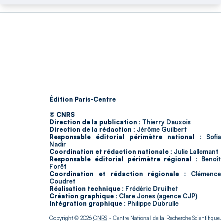
Édition Paris-Centre
© CNRS
Direction de la publication :
Thierry Dauxois
Direction de la rédaction :
Jérôme Guilbert
Responsable éditorial périmètre national :
Sofia
Nadir
Coordination et rédaction nationale :
Julie Lallemant
Responsable éditorial périmètre régional :
Benoî
Forêt
Coordination et rédaction régionale :
Clémenc
Coudret
Réalisation technique :
Frédéric Druilhet
Création graphique :
Clare Jones (agence CJP)
Intégration graphique :
Philippe Dubrulle
Copyright © 2026
CNRS
- Centre National de la Recherche Scientifique