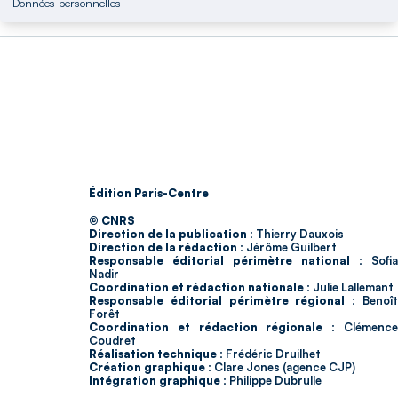
Données personnelles
Édition Paris-Centre
© CNRS
Direction de la publication :
Thierry Dauxois
Direction de la rédaction :
Jérôme Guilbert
Responsable éditorial périmètre national :
Sofia
Nadir
Coordination et rédaction nationale :
Julie Lallemant
Responsable éditorial périmètre régional :
Benoî
Forêt
Coordination et rédaction régionale :
Clémenc
Coudret
Réalisation technique :
Frédéric Druilhet
Création graphique :
Clare Jones (agence CJP)
Intégration graphique :
Philippe Dubrulle