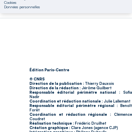
Cookies
Données personnelles
Édition Paris-Centre
© CNRS
Direction de la publication :
Thierry Dauxois
Direction de la rédaction :
Jérôme Guilbert
Responsable éditorial périmètre national :
Sofia
Nadir
Coordination et rédaction nationale :
Julie Lallemant
Responsable éditorial périmètre régional :
Benoî
Forêt
Coordination et rédaction régionale :
Clémenc
Coudret
Réalisation technique :
Frédéric Druilhet
Création graphique :
Clare Jones (agence CJP)