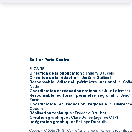
Édition Paris-Centre
© CNRS
Direction de la publication :
Thierry Dauxois
Direction de la rédaction :
Jérôme Guilbert
Responsable éditorial périmètre national :
Sofia
Nadir
Coordination et rédaction nationale :
Julie Lallemant
Responsable éditorial périmètre régional :
Benoî
Forêt
Coordination et rédaction régionale :
Clémenc
Coudret
Réalisation technique :
Frédéric Druilhet
Création graphique :
Clare Jones (agence CJP)
Intégration graphique :
Philippe Dubrulle
Copyright © 2026
CNRS
- Centre National de la Recherche Scientifique