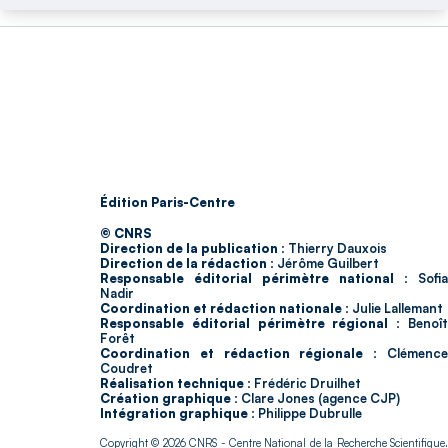
Édition Paris-Centre
© CNRS
Direction de la publication :
Thierry Dauxois
Direction de la rédaction :
Jérôme Guilbert
Responsable éditorial périmètre national :
Sofia
Nadir
Coordination et rédaction nationale :
Julie Lallemant
Responsable éditorial périmètre régional :
Benoî
Forêt
Coordination et rédaction régionale :
Clémenc
Coudret
Réalisation technique :
Frédéric Druilhet
Création graphique :
Clare Jones (agence CJP)
Intégration graphique :
Philippe Dubrulle
Copyright © 2026
CNRS
- Centre National de la Recherche Scientifique