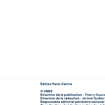
Édition Paris-Centre
© CNRS
Direction de la publication :
Thierry Dauxo
Direction de la rédaction :
Jérôme Guilber
Responsable éditorial périmètre national 