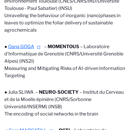
environnement Toulouse (CNES/CNRS/IRD/Université
Toulouse - Paul Sabatier) (INSU)
Unravelling the behaviour of inorganic (nano)phases in
leaves to optimize the foliar delivery of sustainable
agrochemicals
●
Oana GOGA
–
MOMENTOUS
–
Laboratoire
d'Informatique de Grenoble (CNRS/Université Grenoble
Alpes) (INS2I)
Measuring and Mitigating Risks of AI-driven Information
Targeting
● Julia SLIWA –
NEURO-SOCIETY
–
Institut du Cerveau
et de la Moelle épinière (CNRS/Sorbonne
Université/INSERM) (INSB)
The encoding of social networks in the brain