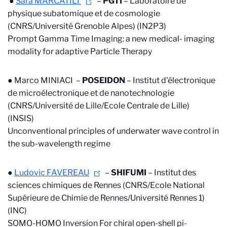
●
Sara MARCATILI
–
PGTI
–
Laboratoire de
physique subatomique et de cosmologie
(CNRS/Université Grenoble Alpes) (IN2P3)
Prompt Gamma Time Imaging: a new medical- imaging
modality for adaptive Particle Therapy
● Marco MINIACI –
POSEIDON
–
Institut d'électronique
de microélectronique et de nanotechnologie
(CNRS/Université de Lille/Ecole Centrale de Lille)
(INSIS)
Unconventional principles of underwater wave control in
the sub-wavelength regime
●
Ludovic FAVEREAU
–
SHIFUMI
–
Institut des
sciences chimiques de Rennes (CNRS/Ecole National
Supérieure de Chimie de Rennes/Université Rennes 1)
(INC)
SOMO-HOMO Inversion For chiral open-shell pi-