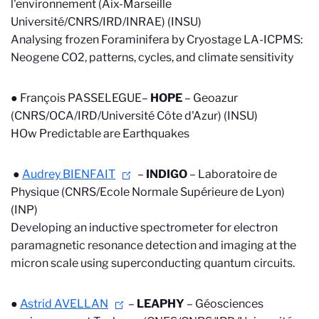
l'environnement (Aix-Marseille
Université/CNRS/IRD/INRAE) (INSU)
Analysing frozen Foraminifera by Cryostage LA-ICPMS:
Neogene CO2, patterns, cycles, and climate sensitivity
● François PASSELEGUE–
HOPE
–
Geoazur
(CNRS/OCA/IRD/Université Côte d'Azur) (INSU)
HOw Predictable are Earthquakes
●
Audrey BIENFAIT
–
INDIGO
–
Laboratoire de
Physique (CNRS/Ecole Normale Supérieure de Lyon)
(INP)
Developing an inductive spectrometer for electron
paramagnetic resonance detection and imaging at the
micron scale using superconducting quantum circuits.
●
Astrid AVELLAN
–
LEAPHY
–
Géosciences