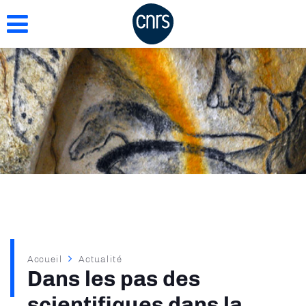
Aller
au
contenu
principal
Fil
Accueil
Actualité
Dans les pas des
d'Ariane
scientifiques dans la