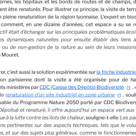
ernes, les hôpitaux et les bords de routes et de champs, d
ent être renaturés. Pour illustrer ce principe, la visite de terr
 pleine renaturation de la région lyonnaise. L’expert en bi
 comment, en une dizaine d'années, cet espace a su se r
ectif était d’échanger sur les principales problématiques éc
nes dynamiques naturelles pour ensuite établir des liens 
n ou de non-gestion de la nature au sein de leurs mission
 Mouret.
er, c’est aussi la solution expérimentée sur
la friche industri
ion parisienne dont la visite a été organisée pour de ha
nts ministères par
CDC (Caisse des Dépôts) Biodiversité
. 
 de
renaturation d’un site industriel en zone urbaine
,
soul
sable du Programme Nature 2050 porté par CDC Biodiversi
épollué et renaturé, il offre aujourd’hui un espace vert aux
e à la lutte contre les îlots de chaleur
, souligne-t-elle
. Les pa
ns pertinentes sur des aspects techniques, tels que le vol
es, et sur des sujets plus généraux, comme le fonctionnem