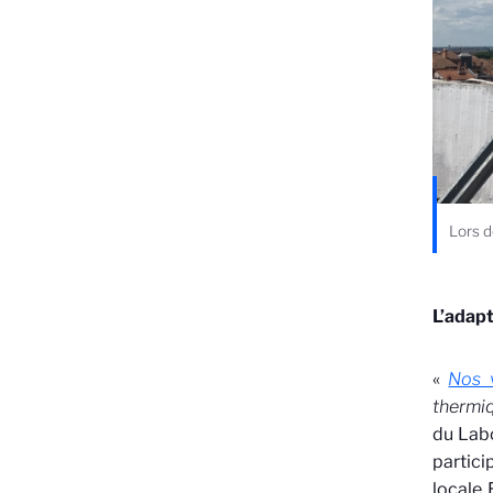
Lors d
L’adap
«
Nos 
thermi
du Lab
partici
locale 