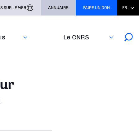
S SUR LE WEB
ANNUAIRE
FAIRE UN DON
FR
s‎
Le CNRS
our
n