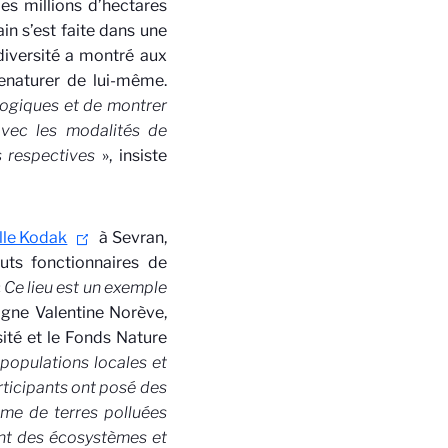
es millions d’hectares
ain s’est faite dans une
odiversité a montré aux
enaturer de lui-même.
ologiques et de montrer
avec les modalités de
s respectives
», insiste
elle Kodak
à Sevran,
uts fonctionnaires de
«
Ce lieu est un exemple
igne Valentine Norève,
té et le Fonds Nature
 populations locales et
rticipants ont posé des
ume de terres polluées
ent des écosystèmes et