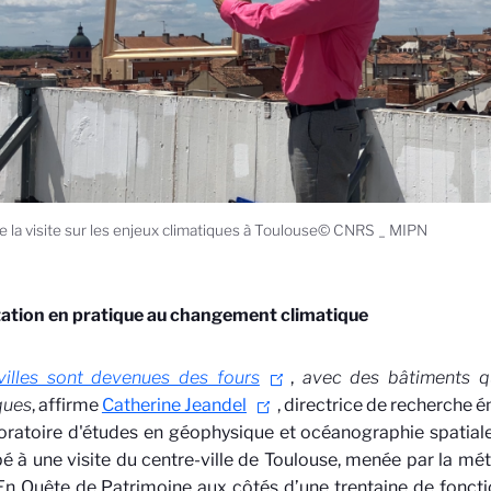
e la visite sur les enjeux climatiques à Toulouse© CNRS _ MIPN
tation en pratique au changement climatique
villes sont devenues des fours
,
avec des bâtiments q
ques
, affirme
Catherine Jeandel
, directrice de recherche 
oratoire d'études en géophysique et océanographie spatial
pé à une visite du centre-ville de Toulouse, menée par la mét
En Quête de Patrimoine aux côtés d’une trentaine de foncti