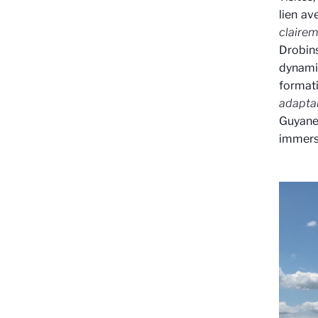
lien av
clairem
Drobin
dynam
format
adaptab
Guyane
immersi