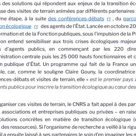
s des solutions qui répondent aux enjeux de la transition écol
e des visites de terrain animées par différents partenaires 
ème étape
,
à la suite
des conférences-débats
,
du
parco
ion écologique
des agents de l’État. Lancée en octobre 202
rmation et de la Fonction publiques, sous l’impulsion de la P
on entend sensibiliser aux trois crises écologiques majeu
ns d’agents publics, en commençant par les 220 direc
istration centrale puis les 25 000 hauts fonctionnaires et 
n publique d’État. Un programme qui fait de la France une
le, car, comme le souligne Claire Gouny, la coordinatrice
nces-débats et visites de terrain, elle «
est le premier pays 
nts publics pour inscrire la transition écologique au cœur des
ganiser ces visites de terrain, le CNRS a fait appel à des par
, associations et entreprises publiques ou privées – en rai
olutions concrètes en matière de transition écologique (c
 des ressources). Si l’organisme de recherche a veillé à la rig
, il a ensuite laissé à ses partenaires le soin d'en imaginer les