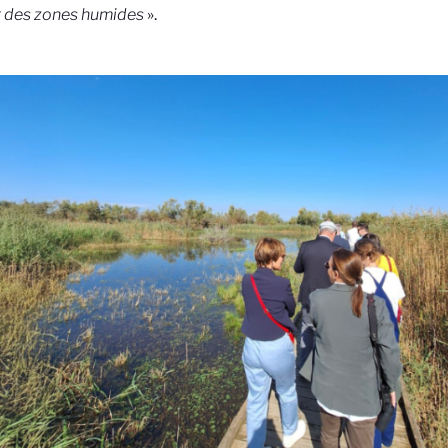
êt des zones humides
».