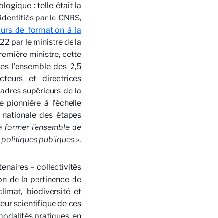
ogique : telle était la
identifiés par le CNRS,
urs de formation à la
2 par le ministre de la
remière ministre, cette
res l’ensemble des 2,5
teurs et directrices
cadres supérieurs de la
 pionnière à l’échelle
 nationale des étapes
à former l’ensemble de
 politiques publiques
».
tenaires – collectivités
son de la pertinence de
limat, biodiversité et
ueur scientifique de ces
 modalités pratiques, en