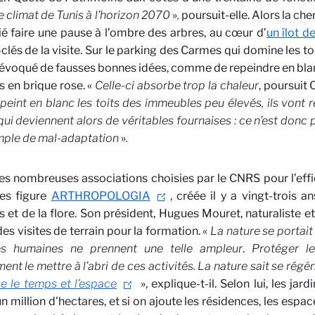
le climat de Tunis à l’horizon 2070
»
,
poursuit-elle. Alors la ch
é faire une pause à l’ombre des arbres, au cœur d’
un îlot d
clés de la visite. Sur le parking des Carmes qui domine les toit
 évoqué de fausses bonnes idées, comme de repeindre en blanc
es en brique rose. «
Celle-ci absorbe trop la chaleur
, poursuit
epeint en blanc les toits des immeubles peu élevés, ils vont réf
qui deviennent alors de véritables fournaises : ce n’est donc 
mple de mal-adaptation
»
.
es nombreuses associations choisies par le CNRS pour l’effi
ues figure
ARTHROPOLOGIA
, créée il y a vingt-trois 
s et de la flore. Son président, Hugues Mouret, naturaliste et
es visites de terrain pour la formation. «
La nature se portait
tés humaines ne prennent une telle ampleur
.
Protéger le
ent le mettre à l’abri de ces activités. La nature sait se régé
se le temps et l’espace
», explique-t-il. Selon lui, les ja
un million d'hectares, et si on ajoute les résidences, les espa