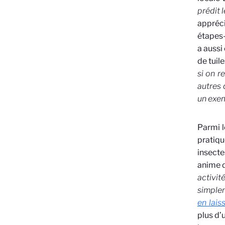
prédit 
appréci
étapes-
a aussi
de tuil
si on r
autres 
un exe
Parmi l
pratiq
insecte
anime d
activi
simplem
en lais
plus d’