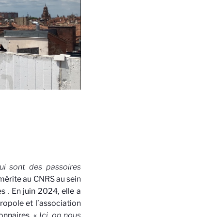
ui sont des passoires
émérite au CNRS au sein
es
.
En juin 2024, elle a
ropole et l’association
onnaires. «
Ici, on nous