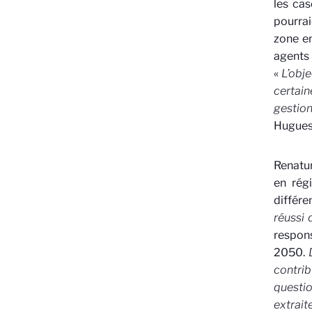
les cas
pourrai
zone en
agents
«
L’obj
certai
gestio
Hugues
Renatur
en rég
différe
réussi
respon
2050.
D
contribu
questio
extrait