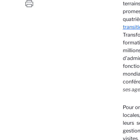
terrain
promess
quatri
transit
Transfo
formati
millio
d’admin
fonctio
mondia
confére
ses age
Pour or
locales
leurs s
gestion
visites