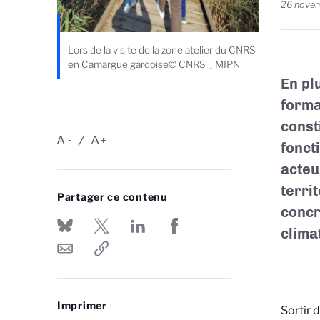
26 nove
Lors de la visite de la zone atelier du CNRS
en Camargue gardoise© CNRS _ MIPN
En pl
form
const
A
A
-
+
fonct
acteu
terr
Partager ce contenu
concr
clima
Imprimer
Sortir 