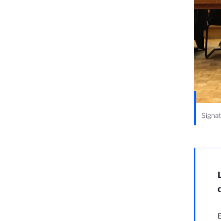
Signat
E