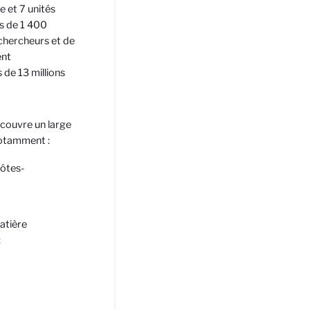
 et 7 unités
ès de 1 400
chercheurs et de
ent
de 13 millions
 couvre un large
 notamment :
hôtes-
matière
;