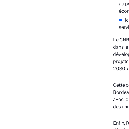
au p
écon
le
serv
Le CNRS
dans le
dévelop
projets
2030, a
Cette c
Bordeau
avec le
des uni
Enfin, 