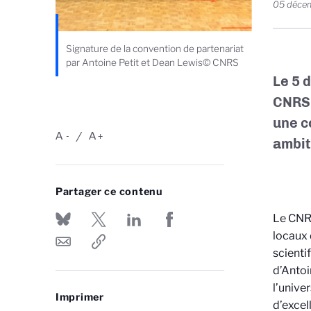
05 déce
Signature de la convention de partenariat
par Antoine Petit et Dean Lewis© CNRS
Le 5 
CNRS,
une c
A
A
-
+
ambit
Partager ce contenu
Le CNRS
locaux 
scienti
d’Antoi
l’unive
Imprimer
d’excel