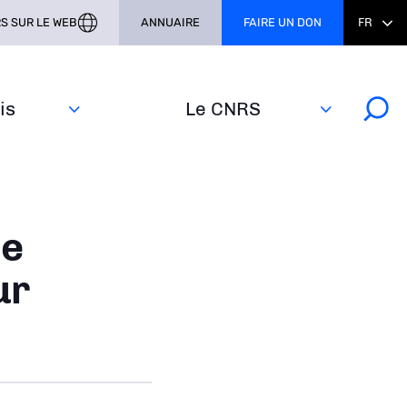
S SUR LE WEB
ANNUAIRE
FAIRE UN DON
FR
s‎
Le CNRS
de
ur