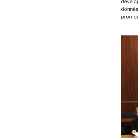
dévelop
données
promouv