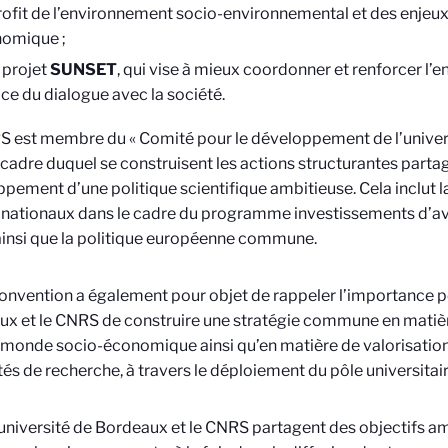
rofit de l’environnement socio-environnemental et des enjeux 
omique ;
 projet
SUNSET
, qui vise à mieux coordonner et renforcer l’
ice du dialogue avec la société.
 est membre du « Comité pour le développement de l’univer
 cadre duquel se construisent les actions structurantes parta
pement d’une politique scientifique ambitieuse. Cela inclut l
 nationaux dans le cadre du programme investissements d’av
insi que la politique européenne commune.
onvention a également pour objet de rappeler l’importance po
x et le CNRS de construire une stratégie commune en matièr
 monde socio-économique ainsi qu’en matière de valorisation 
tés de recherche, à travers le déploiement du pôle universitai
l’université de Bordeaux et le CNRS partagent des objectifs a