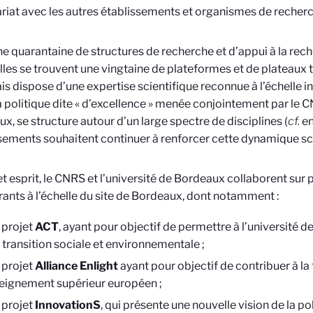
riat avec les autres établissements et organismes de recherch
e quarantaine de structures de recherche et d’appui à la rech
les se trouvent une vingtaine de plateformes et de plateaux t
is dispose d’une expertise scientifique reconnue à l’échelle i
a politique dite « d’excellence » menée conjointement par le C
x, se structure autour d’un large spectre de disciplines (
cf.
en
sements souhaitent continuer à renforcer cette dynamique sci
t esprit, le CNRS et l’université de Bordeaux collaborent sur p
rants à l’échelle du site de Bordeaux, dont notamment :
 projet
ACT
, ayant pour objectif de permettre à l’université d
a transition sociale et environnementale ;
 projet
Alliance Enlight
ayant pour objectif de contribuer à l
seignement supérieur européen ;
 projet
InnovationS
, qui présente une nouvelle vision de la po