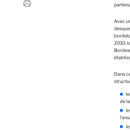
partena
Avec un
desquel
bordela
2010, l
Bordeau
établis
Dans ce
structu
le
de l
le
l’en
le