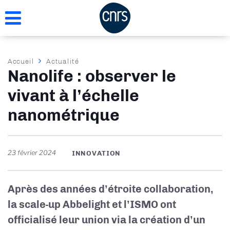
Aller
au
contenu
principal
Fil
Accueil
Actualité
Nanolife : observer le
d'Ariane
vivant à l’échelle
nanométrique
23 février 2024
INNOVATION
Après des années d’étroite collaboration,
la scale-up Abbelight et l’ISMO ont
officialisé leur union via la création d’un