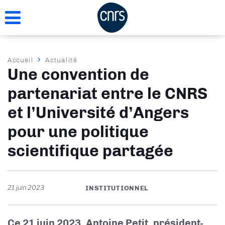
Aller
au
contenu
principal
Fil
Accueil
Actualité
Une convention de
d'Ariane
partenariat entre le CNRS
et l’Université d’Angers
pour une politique
scientifique partagée
21 juin 2023
INSTITUTIONNEL
Ce 21 juin 2023, Antoine Petit, président-