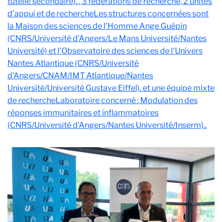
tutelle secondaire).
, 3 fédérations de recherche, 2 unités
d’appui et de recherche
Les structures concernées sont
la Maison des sciences de l'Homme Ange Guépin
(CNRS/Université d’Angers/Le Mans Université/Nantes
Université) et l’Observatoire des sciences de l'Univers
Nantes Atlantique (CNRS/Université
d’Angers/CNAM/IMT Atlantique/Nantes
Université/Université Gustave Eiffel).
et une équipe mixte
de recherche
Laboratoire concerné : Modulation des
réponses immunitaires et inflammatoires
(CNRS/Université d’Angers/Nantes Université/Inserm).
.