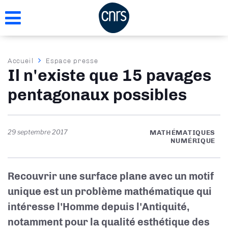
Aller
au
contenu
principal
Fil
Accueil
Espace presse
Il n'existe que 15 pavages
d'Ariane
pentagonaux possibles
29 septembre 2017
MATHÉMATIQUES
NUMÉRIQUE
Recouvrir une surface plane avec un motif
unique est un problème mathématique qui
intéresse l'Homme depuis l'Antiquité,
notamment pour la qualité esthétique des