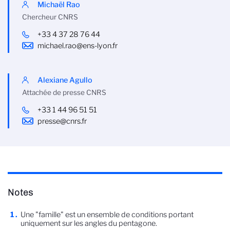
Michaël Rao
Chercheur CNRS
+33 4 37 28 76 44
michael.rao@ens-lyon.fr
Alexiane Agullo
Attachée de presse CNRS
+33 1 44 96 51 51
presse@cnrs.fr
Notes
Une "famille" est un ensemble de conditions portant
uniquement sur les angles du pentagone.