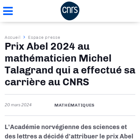
Aller
au
contenu
principal
Fil
Accueil
Espace presse
Prix Abel 2024 au
d'Ariane
mathématicien Michel
Talagrand qui a effectué sa
carrière au CNRS
20 mars 2024
MATHÉMATIQUES
L’Académie norvégienne des sciences et
des lettres a décidé d’attribuer le prix Abel