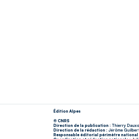
Édition Alpes
© CNRS
Direction de la publication :
Thierry Dauxo
Direction de la rédaction :
Jérôme Guilber
Responsable éditorial périmètre national 