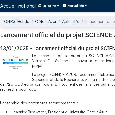
Accédez directement au contenu de la page
Accueil national
La lettre
Actualités
CNRS-Hebdo
Côte d'Azur
Actualités
Lancement offic
Lancement officiel du projet SCIENC
13/01/2025
-
Lancement officiel du projet SCI
Le lancement officiel du projet SCIENCE AZUR
Valrose. Cet événement, ouvert à toutes les pe
projet.
Le projet SCIENCE AZUR, récemment labellisé «
Supérieur et de la Recherche, vise à rendre la 
de 720 000 euros sur trois ans, il soutient des initiatives qui encou
recherche pour tous.
L'ensemble des partenaires seront présents :
Jeannick Brisswalter, Président d’Université Côte d’Azur