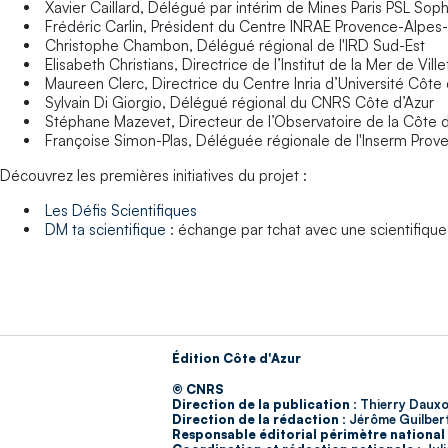
Xavier Caillard, Délégué par intérim de Mines Paris PSL Soph
Frédéric Carlin, Président du Centre INRAE Provence-Alpes
Christophe Chambon, Délégué régional de l'IRD Sud-Est
Elisabeth Christians, Directrice de l’Institut de la Mer de Vil
Maureen Clerc, Directrice du Centre Inria d’Université Côte
Sylvain Di Giorgio, Délégué régional du CNRS Côte d’Azur
Stéphane Mazevet, Directeur de l’Observatoire de la Côte 
Françoise Simon-Plas, Déléguée régionale de l'Inserm Pro
Découvrez les premières initiatives du projet :
Les Défis Scientifiques
DM ta scientifique
: échange par tchat avec une scientifique
Édition Côte d'Azur
© CNRS
Direction de la publication :
Thierry Dauxo
Direction de la rédaction :
Jérôme Guilber
Responsable éditorial périmètre national 