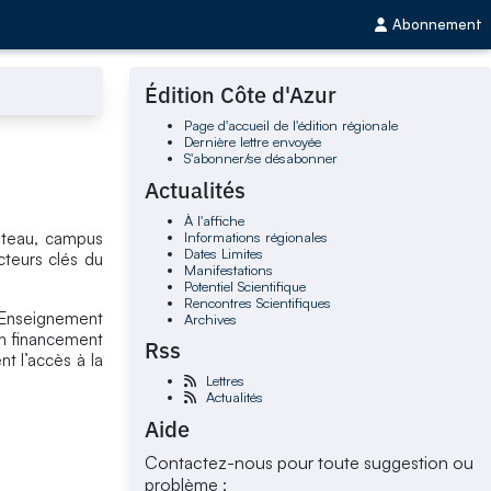
Abonnement
Édition Côte d'Azur
Page d'accueil de l'édition régionale
Dernière lettre envoyée
S'abonner/se désabonner
Actualités
À l'affiche
Informations régionales
âteau, campus
Dates Limites
cteurs clés du
Manifestations
Potentiel Scientifique
Rencontres Scientifiques
l’Enseignement
Archives
un financement
Rss
nt l’accès à la
Lettres
Actualités
Aide
Contactez-nous pour toute suggestion ou
problème :