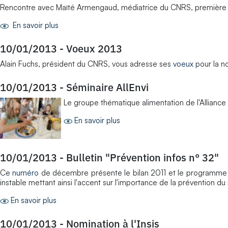
Rencontre avec Maïté Armengaud, médiatrice du CNRS, première in
En savoir plus
10/01/2013
-
Voeux 2013
Alain Fuchs, président du CNRS, vous adresse ses
voeux
pour la n
10/01/2013
-
Séminaire AllEnvi
Le groupe thématique alimentation de l'Alliance n
En savoir plus
10/01/2013
-
Bulletin "Prévention infos n° 32"
Ce
numéro
de décembre présente le bilan 2011 et le programme nat
instable mettant ainsi l'accent sur l'importance de la prévention du
En savoir plus
10/01/2013
-
Nomination à l'Insis