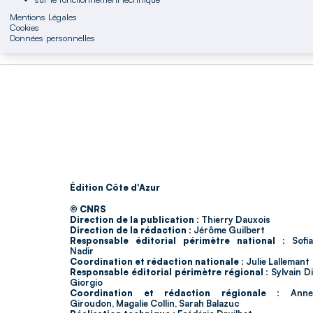
Mentions Légales
Cookies
Données personnelles
Édition Côte d'Azur
© CNRS
Direction de la publication :
Thierry Dauxois
Direction de la rédaction :
Jérôme Guilbert
Responsable éditorial périmètre national :
Sofia
Nadir
Coordination et rédaction nationale :
Julie Lallemant
Responsable éditorial périmètre régional :
Sylvain D
Giorgio
Coordination et rédaction régionale :
Ann
Giroudon, Magalie Collin, Sarah Balazuc