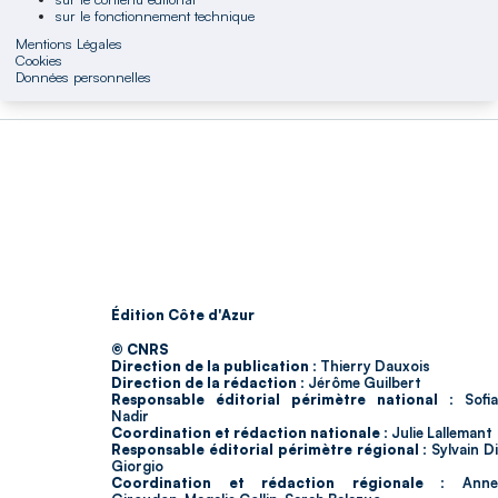
sur le fonctionnement technique
Mentions Légales
Cookies
Données personnelles
Édition Côte d'Azur
© CNRS
Direction de la publication :
Thierry Dauxois
Direction de la rédaction :
Jérôme Guilbert
Responsable éditorial périmètre national :
Sofia
Nadir
Coordination et rédaction nationale :
Julie Lallemant
Responsable éditorial périmètre régional :
Sylvain D
Giorgio
Coordination et rédaction régionale :
Ann