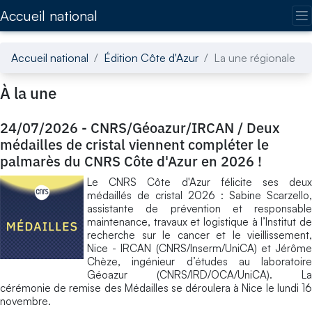
Accédez directement au contenu de la page
Accueil national
Accueil national
Édition Côte d'Azur
La une régionale
À la une
24/07/2026
-
CNRS/Géoazur/IRCAN / Deux
médailles de cristal viennent compléter le
palmarès du CNRS Côte d'Azur en 2026 !
Le CNRS Côte d'Azur félicite ses deux
médaillés de cristal 2026 : Sabine Scarzello,
assistante de prévention et responsable
maintenance, travaux et logistique à l’Institut de
recherche sur le cancer et le vieillissement,
Nice - IRCAN (CNRS/Inserm/UniCA) et Jérôme
Chèze, ingénieur d’études au laboratoire
Géoazur (CNRS/IRD/OCA/UniCA). La
cérémonie de remise des Médailles se déroulera à Nice le lundi 16
novembre.