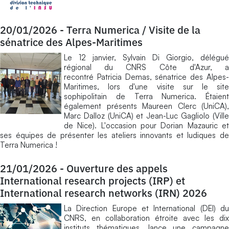
20/01/2026
-
Terra Numerica / Visite de la
sénatrice des Alpes-Maritimes
Le 12 janvier, Sylvain Di Giorgio, délégué
régional du CNRS Côte d'Azur, a
recontré Patricia Demas, sénatrice des Alpes-
Maritimes, lors d'une visite sur le site
sophipolitain de Terra Numerica. Étaient
également présents Maureen Clerc (UniCA),
Marc Dalloz (UniCA) et Jean-Luc Gagliolo (Ville
de Nice). L'occasion pour Dorian Mazauric et
ses équipes de présenter les ateliers innovants et ludiques de
Terra Numerica !
21/01/2026
-
Ouverture des appels
International research projects (IRP) et
International research networks (IRN) 2026
La Direction Europe et International (DEI) du
CNRS, en collaboration étroite avec les dix
instituts thématiques, lance une campagne