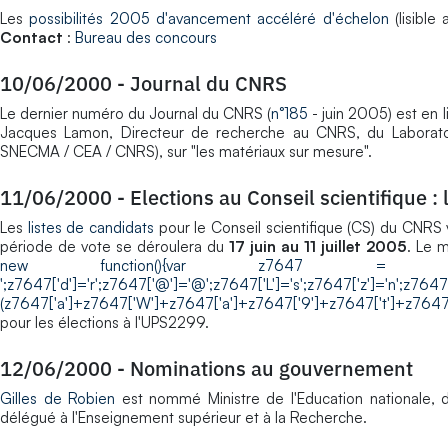
Les
possibilités 2005 d'avancement accéléré d'échelon
(lisible
Contact
:
Bureau des concours
10/06/2000
-
Journal du CNRS
Le dernier numéro du Journal du CNRS (
n°185
- juin 2005) est en 
Jacques Lamon, Directeur de recherche au CNRS, du Laborato
SNECMA / CEA / CNRS), sur "les matériaux sur mesure".
11/06/2000
-
Elections au Conseil scientifique : 
Les
listes de candidats
pour le Conseil scientifique (CS) du CNRS v
période de vote se déroulera du
17 juin au 11 juillet 2005
. Le 
new function(){var z7647 = new Array(14);z76
';z7647['d']='r';z7647['@']='@';z7647['L']='s';z7647['z']='n';z7647[
(z7647['a']+z7647['W']+z7647['a']+z7647['9']+z7647['t']+z7647[
pour les élections à l'UPS2299.
12/06/2000
-
Nominations au gouvernement
Gilles de Robien
est nommé Ministre de l'Education nationale, 
délégué à l'Enseignement supérieur et à la Recherche.