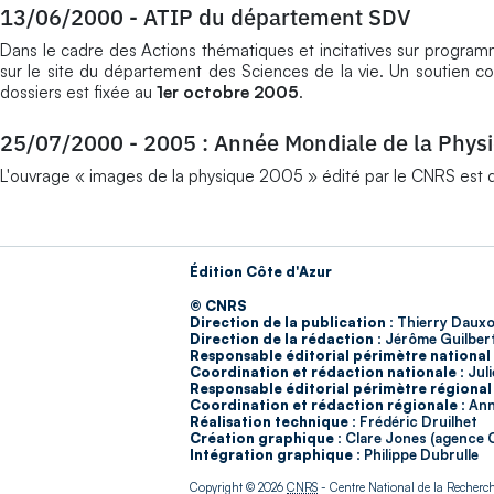
13/06/2000
-
ATIP du département SDV
Dans le cadre des Actions thématiques et incitatives sur progra
sur le site du département des Sciences de la vie. Un soutien con
dossiers est fixée au
1er octobre 2005
.
25/07/2000
-
2005 : Année Mondiale de la Phys
L'ouvrage « images de la physique 2005 » édité par le CNRS est d
Édition Côte d'Azur
© CNRS
Direction de la publication :
Thierry Dauxo
Direction de la rédaction :
Jérôme Guilber
Responsable éditorial périmètre national 
Coordination et rédaction nationale :
Juli
Responsable éditorial périmètre régional 
Coordination et rédaction régionale :
Anne
Réalisation technique :
Frédéric Druilhet
Création graphique :
Clare Jones (agence 
Intégration graphique :
Philippe Dubrulle
Copyright © 2026
CNRS
- Centre National de la Recherche 