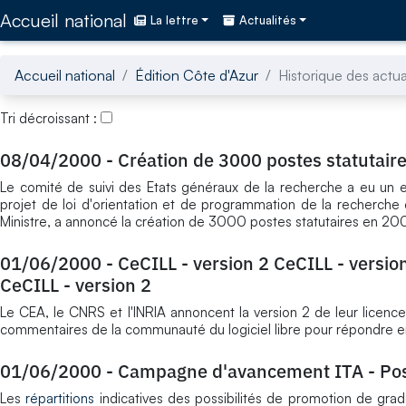
Accédez directement au contenu de la page
Accueil national
La lettre
Actualités
Accueil national
Édition Côte d'Azur
Historique des actua
Tri décroissant :
08/04/2000
-
Création de 3000 postes statutair
Le comité de suivi des Etats généraux de la recherche a eu un 
projet de loi d'orientation et de programmation de la recherche 
Ministre, a annoncé la création de 3000 postes statutaires en 20
01/06/2000
-
CeCILL - version 2 CeCILL - versio
CeCILL - version 2
Le CEA, le CNRS et l'INRIA annoncent la version 2 de leur licence 
commentaires de la communauté du logiciel libre pour répondre e
01/06/2000
-
Campagne d'avancement ITA - Poss
Les
répartitions
indicatives des possibilités de promotion de gr