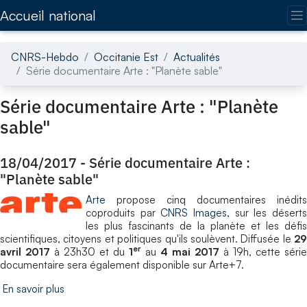
Accédez directement au contenu de la page
Accueil national
CNRS-Hebdo
Occitanie Est
Actualités
Série documentaire Arte : "Planète sable"
Série documentaire Arte : "Planète
sable"
18/04/2017
-
Série documentaire Arte :
"Planète sable"
Arte
propose cinq documentaires inédits
coproduits par
CNRS Images
, sur les désert
les plus fascinants de la planète et les défis
scientifiques, citoyens et politiques qu'ils soulèvent. Diffusée le
29
er
avril 2017
à 23h30 et du
1
au
4 mai 2017
à 19h, cette séri
documentaire sera également disponible sur Arte+7.
En savoir plus