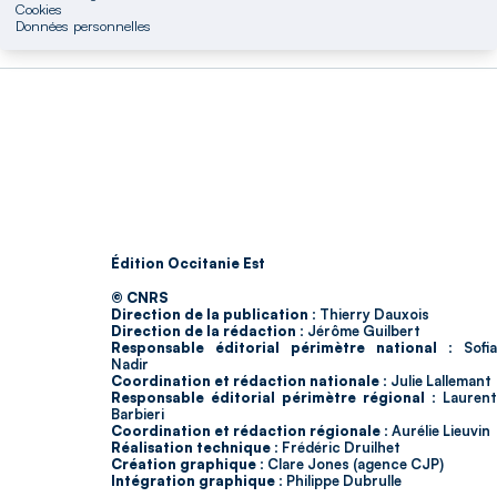
Cookies
Données personnelles
Édition Occitanie Est
© CNRS
Direction de la publication :
Thierry Dauxois
Direction de la rédaction :
Jérôme Guilbert
Responsable éditorial périmètre national :
Sofia
Nadir
Coordination et rédaction nationale :
Julie Lallemant
Responsable éditorial périmètre régional :
Laurent
Barbieri
Coordination et rédaction régionale :
Aurélie Lieuvin
Réalisation technique :
Frédéric Druilhet
Création graphique :
Clare Jones (agence CJP)
Intégration graphique :
Philippe Dubrulle