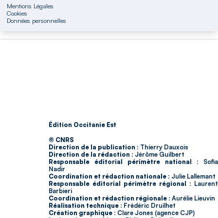
Mentions Légales
Cookies
Données personnelles
Édition Occitanie Est
© CNRS
Direction de la publication :
Thierry Dauxois
Direction de la rédaction :
Jérôme Guilbert
Responsable éditorial périmètre national :
Sofia
Nadir
Coordination et rédaction nationale :
Julie Lallemant
Responsable éditorial périmètre régional :
Laurent
Barbieri
Coordination et rédaction régionale :
Aurélie Lieuvin
Réalisation technique :
Frédéric Druilhet
Création graphique :
Clare Jones (agence CJP)