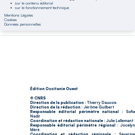
sur le contenu éditorial
sur le fonctionnement technique
Mentions Légales
Cookies
Données personnelles
Édition Occitanie Ouest
© CNRS
Direction de la publication :
Thierry Dauxois
Direction de la rédaction :
Jérôme Guilbert
Responsable éditorial périmètre national :
Sofia
Nadir
Coordination et rédaction nationale :
Julie Lallemant
Responsable éditorial périmètre régional :
Jocelyn
Méré
Coordination et rédaction régionale :
Séverin