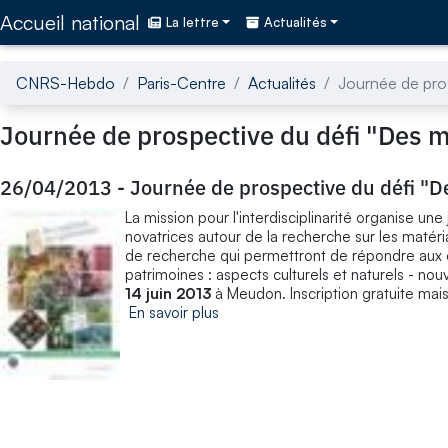
Accédez directement au contenu de la page
Accueil national
La lettre
Actualités
CNRS-Hebdo
Paris-Centre
Actualités
Journée de pros
Journée de prospective du défi "Des 
26/04/2013
-
Journée de prospective du défi "D
La mission pour l'interdisciplinarité organise u
novatrices autour de la recherche sur les matéri
de recherche qui permettront de répondre aux en
patrimoines : aspects culturels et naturels - no
14 juin
2013
à Meudon. Inscription gratuite mais 
En savoir plus