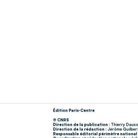
Édition Paris-Centre
© CNRS
Direction de la publication :
Thierry Dauxo
Direction de la rédaction :
Jérôme Guilber
Responsable éditorial périmètre national 