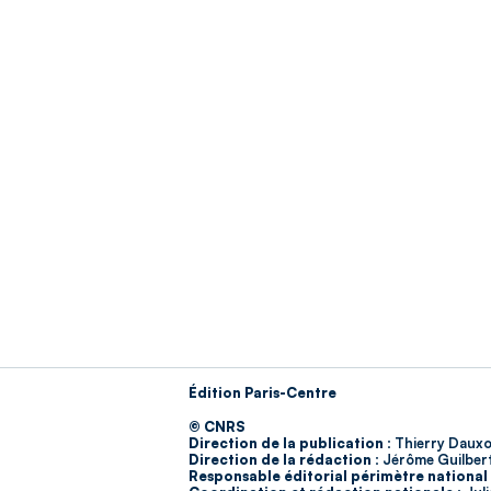
Édition Paris-Centre
© CNRS
Direction de la publication :
Thierry Dauxo
Direction de la rédaction :
Jérôme Guilber
Responsable éditorial périmètre national 