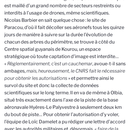
est maillé d’un grand nombre de secteurs restreints ou
interdits à l’usage de drones, même scientifiques.
Nicolas Barbier en sait quelque chose : le site de
Paracou, d’où il fait décoller ses aéronefs tous les quinze
jours de manière à suivre sur la durée l’évolution de
chacun des arbres du périmètre, se trouve à côté du
Centre spatial guyanais de Kourou, un espace
stratégique où toute captation d’image est interdite…
«
Règlementairement, c’est un cauchemar
, avoue-t-il sans
ambages,
mais, heureusement, le CNRS fait le nécessaire
pour obtenir les autorisations
» et permettre ainsi le
survol du site et donc la collecte de données
scientifiques sur le long terme. Il en va de même à Olbia,
situé très exactement dans l'axe de la piste de la base
aéronavale Hyères-Le Palyvestre à seulement deux km
du bout de piste… Pour obtenir l’autorisation d’y voler,
l’équipe de Loïc Damelet a pu rédiger une lettre d’accord
avec les autorités militaires et, désormais,
« faire de la