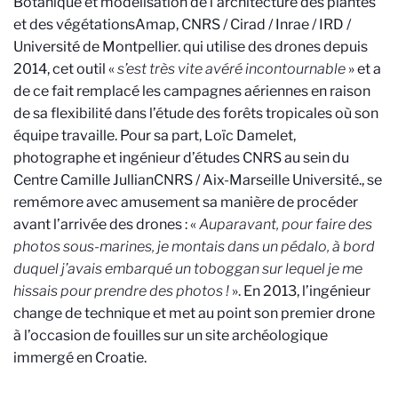
Botanique et modélisation de l'architecture des plantes
et des végétations
Amap, CNRS / Cirad / Inrae / IRD /
Université de Montpellier.
qui utilise des drones depuis
2014, cet outil «
s’est très vite avéré incontournable
» et a
de ce fait remplacé les campagnes aériennes en raison
de sa flexibilité dans l’étude des forêts tropicales où son
équipe travaille. Pour sa part, Loïc Damelet,
photographe et ingénieur d’études CNRS au sein du
Centre Camille Jullian
CNRS / Aix-Marseille Université.
, se
remémore avec amusement sa manière de procéder
avant l’arrivée des drones : «
Auparavant, pour faire des
photos sous-marines, je montais dans un pédalo, à bord
duquel j’avais embarqué un toboggan sur lequel je me
hissais pour prendre des photos !
». En 2013, l’ingénieur
change de technique et met au point son premier drone
à l’occasion de fouilles sur un site archéologique
immergé en Croatie.