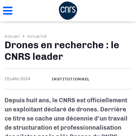
Aller
au
contenu
principal
Fil
Accueil
Actualité
Drones en recherche : le
d'Ariane
CNRS leader
19 juillet 2024
INSTITUTIONNEL
Depuis huit ans, le CNRS est officiellement
un exploitant déclaré de drones. Derrière
ce titre se cache une décennie d’un travail
de structuration et professionnalisation