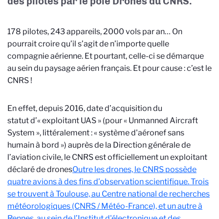
des pilotes par le pôle Drones du CNRS.
178 pilotes, 243 appareils, 2000 vols par an… On
pourrait croire qu’il s’agit de n’importe quelle
compagnie aérienne. Et pourtant, celle-ci se démarque
au sein du paysage aérien français. Et pour cause : c’est le
CNRS !
En effet, depuis 2016, date d’acquisition du
statut d’« exploitant UAS » (pour « Unmanned Aircraft
System », littéralement : « système d'aéronef sans
humain à bord ») auprès de la Direction générale de
l’aviation civile, le CNRS est officiellement un exploitant
déclaré de drones
Outre les drones, le CNRS possède
quatre avions à des fins d’observation scientifique. Trois
se trouvent à Toulouse, au Centre national de recherches
météorologiques (CNRS / Météo-France), et un autre à
Rennes, au sein de l’Institut d'électronique et des