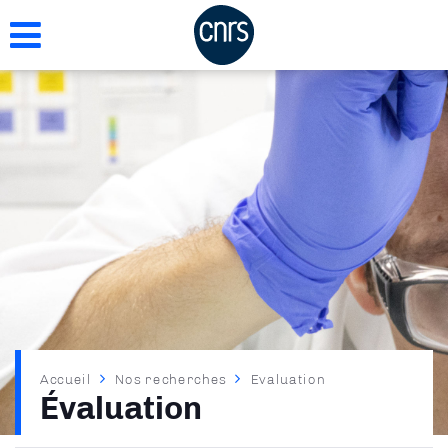
Aller
au
contenu
principal
Fil
Accueil
Nos recherches
Evaluation
Évaluation
d'Ariane